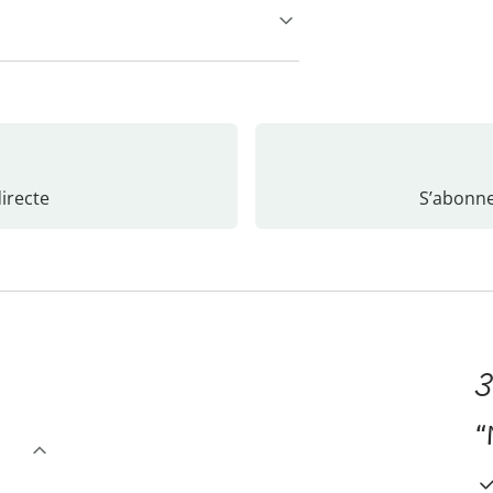
recte
S’abonne
3
“