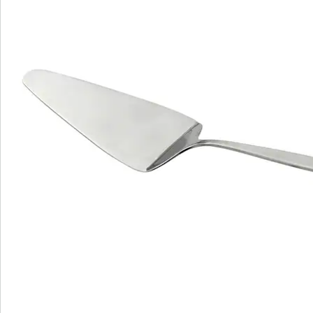
pièces comme des couverts à salade, des cuillères à
manche long et à expresso, ou encore des cuillères,
des couteaux et des fourchettes de table. Les cuillères,
couteaux et fourchettes de table assorties sont
disponibles par lots pratiques de 3.
Détails
Informations et fabricant
Avis