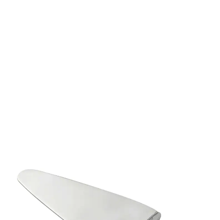
4,99 €
TVA incluse, plus
Frais d'expédition
Dans le Panier
Livrable sous 4-5 jours ouvrés
Pelle à tarte pour servir des tartes et gâteaux
délicieux
Matière : acier inoxydable de qualité
Dim. : 22 x 5,5 cm
Utiliser une pelle à tarte est la façon la plus simple de
répartir de délicieuses parts de gâteau ou de tarte
dans les assiettes de votre famille ou de vos invités.