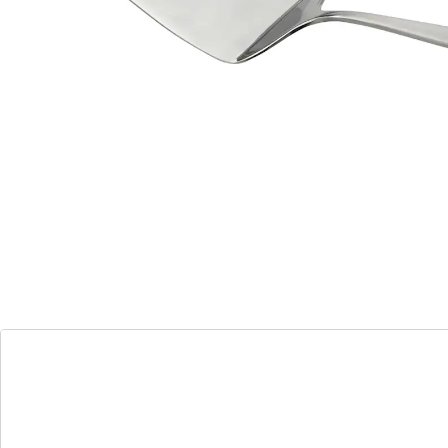
Grâce à sa forme plate en triangle, cet ustensile
pratique se glisse facilement sous chaque part de
gâteau pour les soulever. Pour une meilleure tenue,
l’extrémité n’est pas seulement pointue vers l’avant,
elle est aussi arrondie.
La pelle à tarte de la série Arlberg de Fackelmann se
démarque par son élégance et sa sobriété. Son design
discret se fond sur n’importe quelle table et se marie
bien avec son acier inoxydable de qualité. Ce matériau
parfait pour les pelles à tarte reste brillant durant de
nombreuses années.
Notre astuce : Avec la fourchette à dessert et la cuillère
à café assorties de la série Arlberg, l’esthétique de
votre table sera totalement harmonieuse pour le café.
Bien entendu, si vous le souhaitez vous pouvez
également compléter ce couvert Arlberg avec d’autres