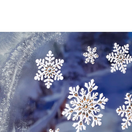
8,99 €
TVA incluse, plus
Frais d'expédition
Dans le Panier
Livrable sous 4-5 jours ouvrés
Des cristaux de glace uniques!
aspect 3D
Des flocons de neige et des cristaux de glace, c’est tout
le charme de l’hiver. Ces 15 flocons de neige en 3D
donneront à vos fenêtres un aspect hivernal et vous
mettront dans l’ambiance de Noël. Il est difficile de
trouver une déco de fenêtre plus adaptée.