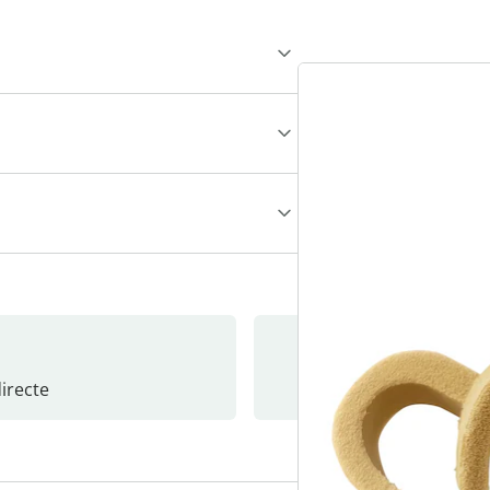
recte
S’abonne