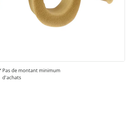
 raisons de choisir
Maison & Confort”
Paiement sur facture sans
frais
Retour gratuit
Pas de montant minimum
d'achats