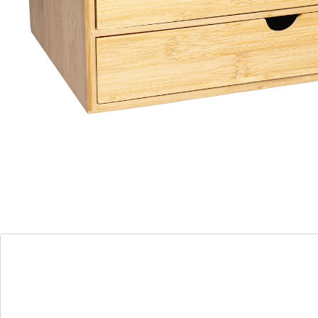
en bambou véritable convainc sur toute la ligne. Son
look discret s’intègre naturellement dans tous les
espaces de vie et de travail! L’amoire à tiroirs est un
accessoire multi-usages par excellence.
Détails
Informations et fabricant
Avis