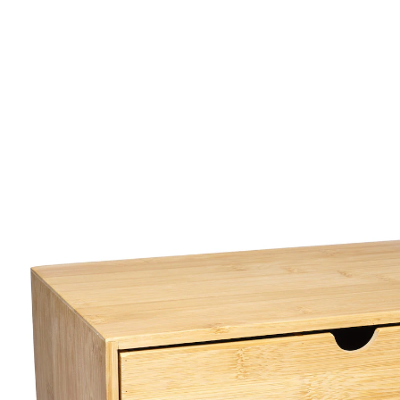
24,99 €
TVA incluse, plus
Frais d'expédition
Dans le Panier
En pré-commande: disponible prochainement
Très polyvalente !
fabriquée en bambou naturel
2 tiroirs spacieux
Au design naturel, simple et beau – et très utile grâce
aux deux tiroirs profonds et spacieux : cette armoire