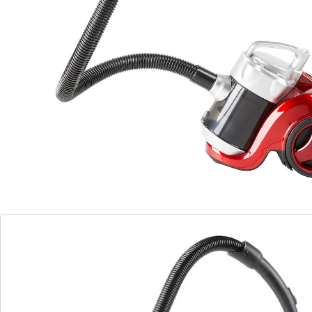
Cet aspirateur traineau puissant impressionne par son
prix et ses performances. Il nettoie rapidement et
efficacement les saletés les plus tenaces. Vous n’avez
plus besoin de changer de sac, vous gagnez ainsi du
temps et de l’argent: il suffit de vider le bac collecteur –
et comme il est transparent, vous savez quand il est
plein ! De plus, l’appareil est particulièrement léger et
maniable grâce à ses grandes roues. Avec embout
réglable pour sols lisses ou moquettes, embout plat et
brosse interchangeables, et enrouleur automatique du
câble d’alimentation. 230 V.
Détails
Informations et fabricant