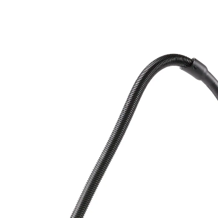
79,99 €
TVA incluse, plus
Frais d'expédition
Dans le Panier
Livrable sous 4-5 jours ouvrés
Voici un aspirateur propre et économique !
sans sac
puissant, compact et maniable
grandes roues souples et enrouleur automatique
de câble
avec bac collecteur – plus besoin de sacs