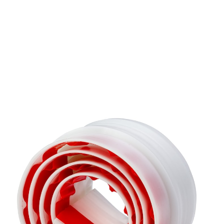
7,99 €
1 m = 7,99 €
TVA incluse, plus
Frais d'expédition
5,99 €
seul.
à partir de
2
pièces
1
Dans le Panier
Livrable sous 4-5 jours ouvrés
Des économies d’énergie faciles!
les courants d’air ne rentrent pas