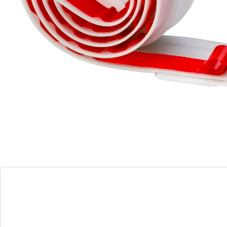
Ce bas de porte isolant retient l’air grâce à sa double
paroi: en hiver, il vous protège du froid, en été de la
chaleur et des insectes rampants. Se découpe
simplement à la longueur souhaitée et se colle à la
porte.
Détails
Informations et fabricant
Avis