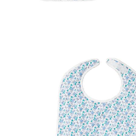
17,99 €
TVA incluse, plus
Frais d'expédition
Dans le Panier
Livrable sous 4-5 jours ouvrés
Produit similaire
Nous avons trouvé une alternative à cet article, qui
pourrait vous intéresser:
Bavoir XXL crème