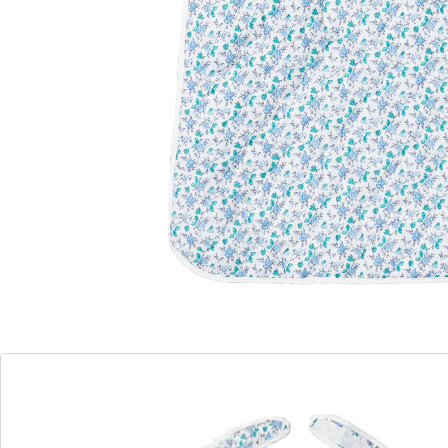
(8)
Prix unitaire:
15,99 €
Il protège vos vêtements !
fermeture à scratch
Vous l’avez demandé : nous le proposons à
nouveau !
Pour manger et boire sans vous soucier de faire des
taches sur vos vêtements propres ou en cas de
troubles de la motricité ! Avec ce bavoir géant, ce n’est
pas grave si vous faites des taches. Il impressionne par
sa taille géante, sa mise en place facile et le joli motif
fleuri.