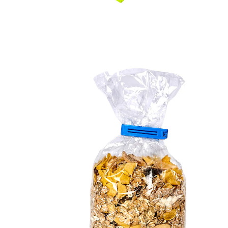
2,49 €
TVA incluse, plus
Frais d'expédition
Dans le Panier
Livrable sous 4-5 jours ouvrés
Tout reste frais!
Le sachet est ouvert et la fraîcheur a disparu ? Pas avec
ces clips ! Le contenu de sachets ouverts restera
également frais plus longtemps ! Réutilisables!
Détails