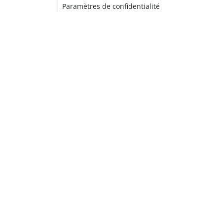
Paramètres de confidentialité
¹ Cliquez ici pour les conditions de validation
fermer