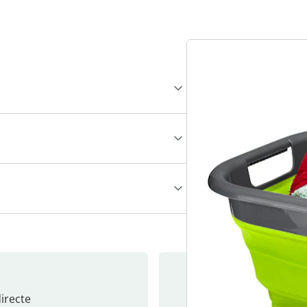
recte
S’abonne