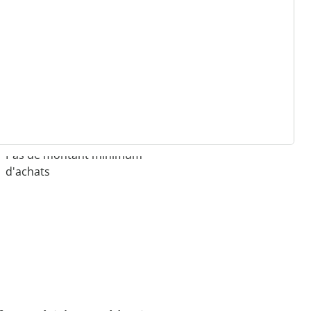
 raisons de choisir
Maison & Confort”
Paiement sur facture sans
frais
Retour gratuit
Pas de montant minimum
d'achats