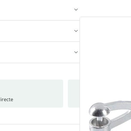
recte
S’abonne