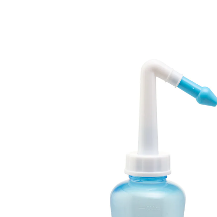
9,99 €
TVA incluse, plus
Frais d'expédition
Dans le Panier
Derniers articles en stock!
Livrable sous 4-5 jours ouvrés
Libérez votre nez!
agit directement sur les muqueuses
Vous pouvez enfin respirer à nouveau: la douche
nasale vous donne une bouffée d’air frais et les idées
claires. Rempli d’une solution saline, ce rinçage doux
aide efficacement à lutter contre le rhume et la