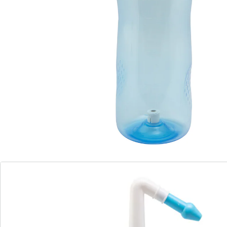
congestion nasale. Idéal pour le soin des muqueuses
sèches et éliminer le pollen, la poussière et la saleté.
Détails
Informations et fabricant
Avis
Commande directe