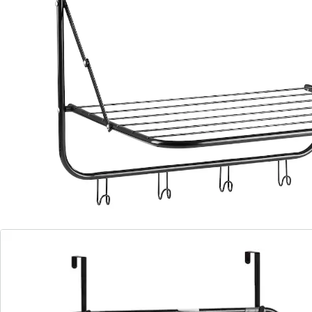
crochets intégrés. Convient pour une épaisseur de
porte jusqu'à 4 cm.
Détails
Informations et fabricant
Avis
Commande directe