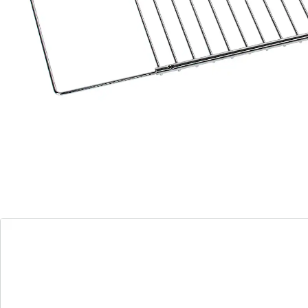
Détails
Informations et fabricant
Avis
Commande directe
S’abonner à la newsletter