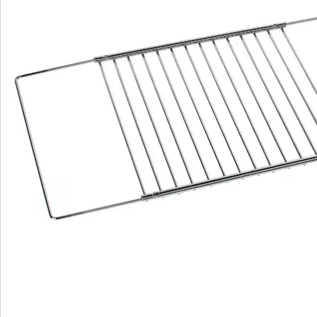
Nous sommes là pour vous
Hotline client
3 raisons de choisir