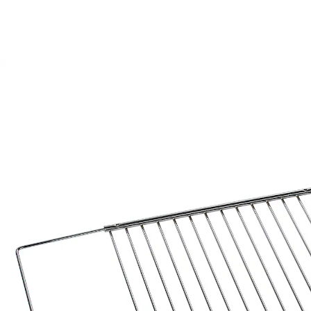
15,99 €
TVA incluse, plus
Frais d'expédition
Dans le Panier
Livrable sous 3 semaines
Elle s’adapte à votre four!
pour tout type de four
extensible de 35 à 62 cm
Enfin une grille supplémentaire pour le four qui
s’élargit. Elle est livrée avec 4 vis de blocage pour fixer
les rails!