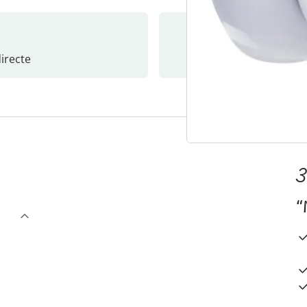
recte
S’abonne
3
“