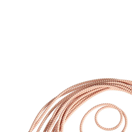
9,99 €
TVA incluse, plus
Frais d'expédition
8,99 €
seul.
à partir de
2
pièces
1
Dans le Panier
Livrable sous 4-5 jours ouvrés
Nouez vos rôtis comme bon vous semble !
Ces liens extensibles sont parfaits pour nouer
roulades et rôtis. Leurs extrémités munies d’une boule