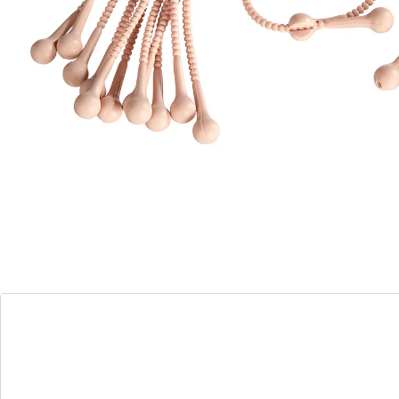
fendue se glissent sous le lien, garantissant leur
maintien en place. Réutilisables ! Passent au lave-
vaisselle, résistent jusqu’à +230 °C.
Matière : silicone
Long. : 35 cm chacun
12 pièces
Détails
Informations et fabricant
Avis