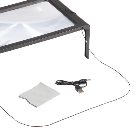
 de cuisine
age de
 de jardin
Rangements
viva domo - Linge de
Accessoires pour le
Change de saison
Dans le Panier
cken
e
s
je découvre
maison
jardin
je découvre
e
e
e
je découvre
je découvre
jours ouvrés