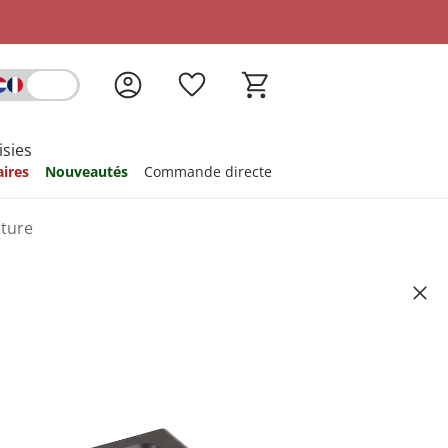
isies
aires
Nouveautés
Commande directe
cture
nspiration
nspiration
nspiration
nspiration
nspiration
 LED
Référence de l’article 6667171
d'expédition