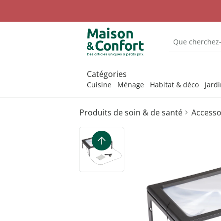
Catégories
Cuisine
Ménage
Habitat & déco
Jard
Produits de soin & de santé
Accesso
Découvrez nos catégories
Découvrez nos catégories
Découvrez nos catégories
Découvrez nos catégories
Découvrez nos catégories
Découvrez nos catégories
Découvrez nos catégories
Accessoires
Articles po
Accessoire
Hôtels à in
Chausse-pi
Aides à la 
Camping
Accessoires de cuisine
Accessoires animaux
Accessoires salle de
Accessoires animaux
Accessoires chaussures
Accessoires pour la vie
Articles de loisirs
bains
quotidienne
Accessoire
Articles po
Accessoires
Produits po
Crampons 
Aides à l’ha
Électroniqu
Accessoires pour la
Accessoires auto
Accessoires pratiques
Accessoires femme
Bons cadeaux
préhension
vaisselle
Bureau
pour le jardin
Appareils de fitness
Accessoires
Accessoire
Entretien 
Jeux
Accessoires de couture
Accessoires homme
Bricolage
Aides audit
Conservation des
Conserver et ranger
Décoration de jardin
Articles érotiques
Attendrisse
Aides pour t
Formes à f
Puzzles
aliments
Accessoires de ménage
Chaussettes et collants
Cadeaux par thèmes
bains
Aides aux 
ergonomiq
Décoration
Accessoires pour
Mobilité & aides à la