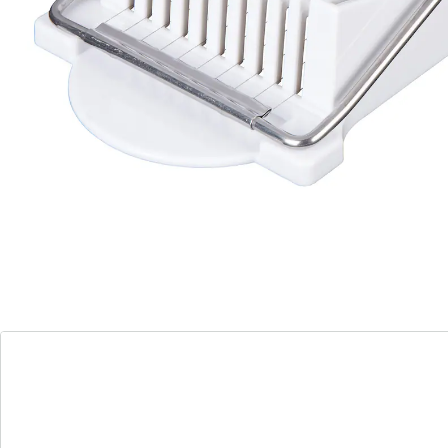
• pour le fromage, les œufs, les tomates, etc.
Détails
Informations et fabricant
Avis
Commande directe