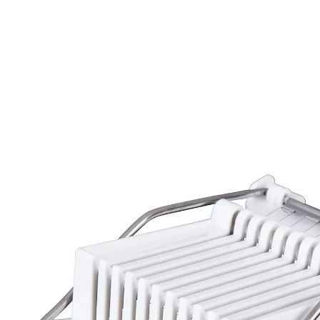
8,99 €
TVA incluse, plus
Frais d'expédition
Dans le Panier
Livrable sous 4-5 jours ouvrés
De belles tranches vite coupées !
Voici un trancheur qui a plus d’une corde à son arc
pour couper saucisse, fromage, œufs, ainsi que fruits
et légumes mous ! Il suffit d’appuyer le dessus sur
l’aliment pour que les fils le découpent en tranches
d’épaisseur régulière. Passe au lave-vaisselle.