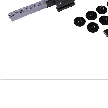
découper pour l'adapter à la perfection !
avec ventouses
découpable sur mesure
Matière : plastique
Détails
Informations et fabricant
Avis