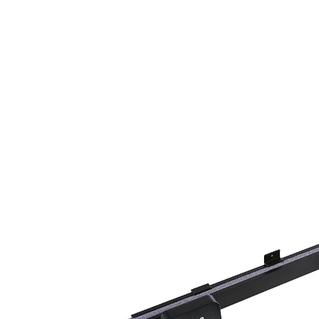
19,99 €
1 m² = 19,04 €
TVA incluse, plus
Frais d'expédition
Dans le Panier
Livrable sous 2 semaines
Un pare-soleil très flexible !
Vous en avez assez de monter dans une voiture
surchauffée pendant les chaudes journées d'été ? Avec
cet extraordinaire pare-soleil de GENIALO, c'est fini ! Il
suffit de le fixer au pare-brise ou à la lunette arrière à
l'aide des ventouses et vous pourrez l’ouvrir et le
fermer à volonté. Encore mieux : vous pouvez le