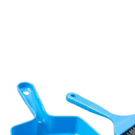
3,99 €
TVA incluse, plus
Frais d'expédition
Dans le Panier
Livrable sous 4-5 jours ouvrés
Nettoyez vite fait !
Un petit accessoire original pouvant s’avérer très utile.
Peu encombrant et vite sous la main! Idéal au camping.