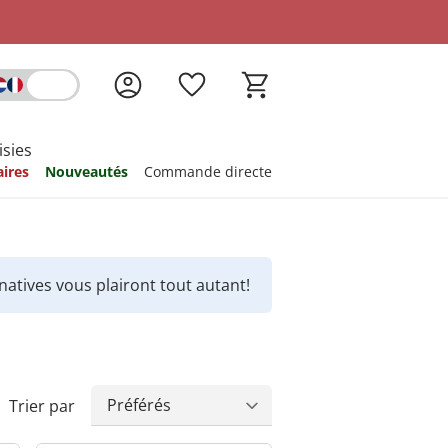
isies
aires
Nouveautés
Commande directe
nspiration
nspiration
nspiration
nspiration
nspiration
natives vous plairont tout autant!
Trier par