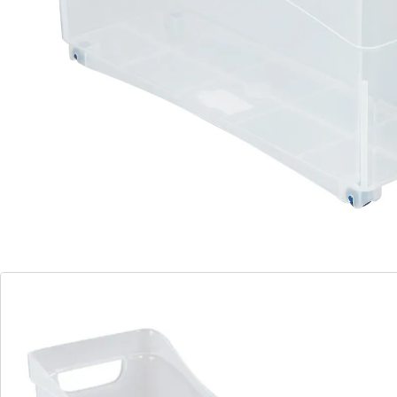
de nettoyage, etc
4 roulettes
Faire le ménage ?
Ça roule ! Ce rangement à roulettes est un accessoire
utile, polyvalent et facile à déplacer, qui saura vous
séduire. Il accueille vos produits de nettoyage, revues,
outils, etc. Grâce à ses 4 roulettes, il peut se déplacer à
l’endroit où vous en avez besoin. Non utilisé, il se
range facilement dans un coin.
flexible grâce aux 4 roulettes
Matière : plastique
Détails