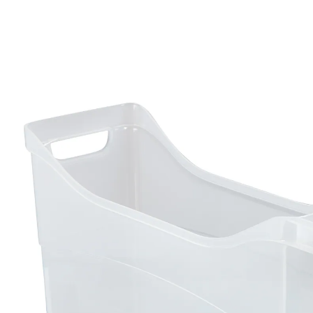
13,99 €
TVA incluse, plus
Frais d'expédition
9,99 €
seul.
à partir de
2
pièces
1
Dans le Panier
Livrable sous 3 semaines
Aide ménagère sur quatre roues
boîte transparente
espace pour outils, magazines, ustensiles