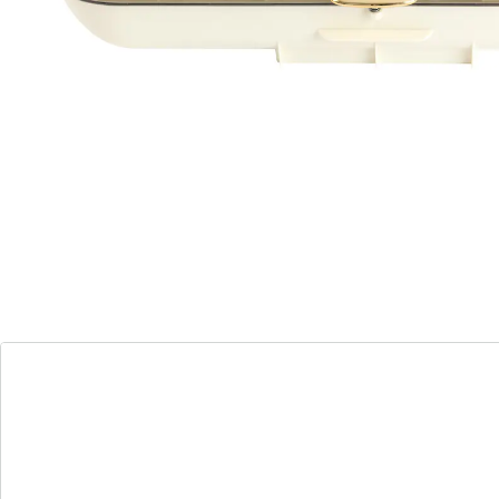
bande adhésive jointe.
Détails
Informations et fabricant
Avis
Commande directe