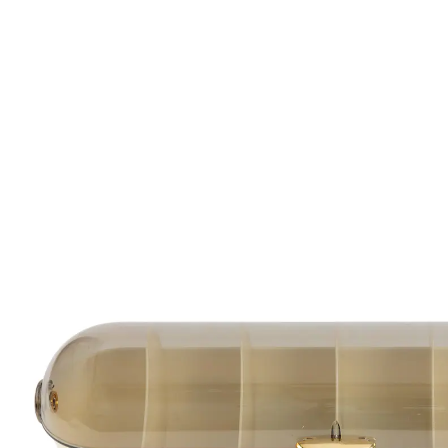
13,99 €
TVA incluse, plus
Frais d'expédition
Prévenez-moi
Momentanément indisponible
Vos menus objets sous contrôle!
rangement pratique et élégant
Avec ses 6 compartiments, cet organiseur met de
l’ordre dans votre intérieur. Vos menus objets se
rangent sous le couvercle coulissant transparent et
restent bien visibles. Grâce à la fermeture magnétique,
tout reste bien en place. La boîte peut être fixée au
mur, de façon horizontale ou verticale, à l’aide de la