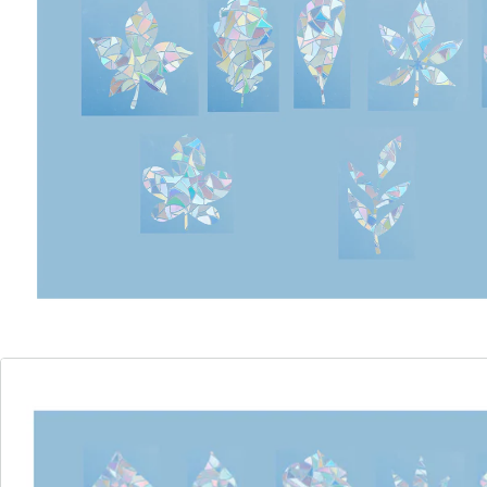
les couleurs de l’arc-en-ciel, comme du cristal. En plus
d’égayer vos fenêtres, ces stickers servent aussi de
brise-vues et évitent que les oiseaux ne viennent
heurter vos vitres! Se retirent facilement sans laisser
de traces, réutilisables.
Détails
Informations et fabricant
Avis