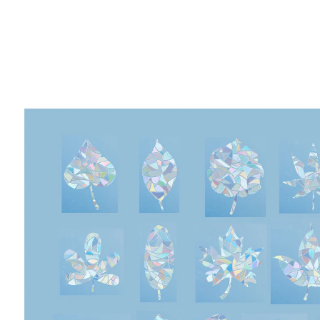
9,99 €
TVA incluse, plus
Frais d'expédition
Dans le Panier
Livrable sous 4-5 jours ouvrés
Des fenêtres colorées et scintillantes !
effet arc-en-ciel scintillant, comme du cristal
Ces stickers qui représentent différentes formes de
feuilles sont à coller sur vos fenêtres pour embellir
votre intérieur ! Selon la lumière, ils brillent de toutes