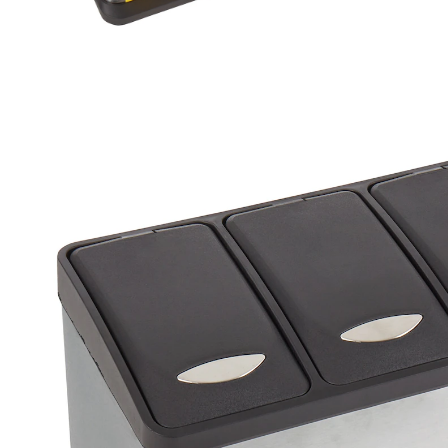
64,99 €
TVA incluse, plus
Frais d'expédition
Dans le Panier
Livrable sous 4-5 jours ouvrés
Produit similaire
Nous avons trouvé une alternative à cet article, qui
pourrait vous intéresser:
genialo