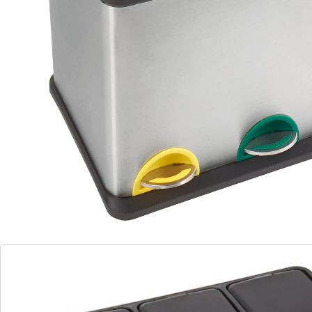
Système de tri des déchets «Génial» marron
(80)
Prix unitaire:
39,99 €
Simple, durable et ­écologique!
conteneurs intérieurs amovibles
tri rapide en un coup d’œil
avec pédales pour une ouverture facile
Ce système haut de gamme au design classique vous
permet de trier beaucoup plus facilement les déchets
plastiques, organiques et résiduels. Grâce aux 3 bacs
avec couvercles et aux pédales à code couleur, faire le
tri est un jeu d’enfant. Conteneurs intérieurs
amovibles et dotés de poignées pour éliminer
rapidement les déchets.