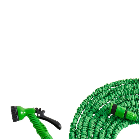
19,99 €
TVA incluse, plus
Frais d'expédition
Modèle
7,5 - 22,5m
Prévenez-moi
Momentanément indisponible
Arrosage pratique pour massifs et balcons!