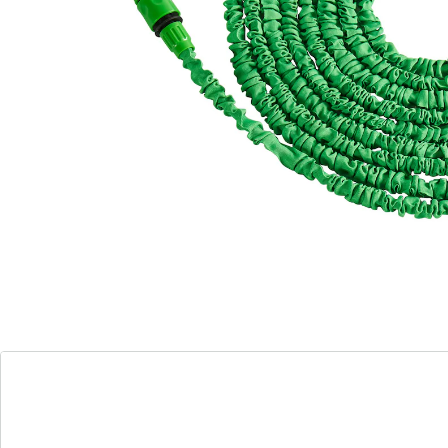
rangement compact
existe en 3 tailles
jusqu’à 3 fois plus long sous la pression de
l’eau
tête d’arrosage à 7 fonctions gratuite
Avec ce tuyau d’arrosage flexible, vous pouvez dire
adieu aux arrosoirs lourds et encombrants.
Simplement vissé au ­robinet, ce tuyau d’arrosage ­
ingénieux se déploie sur toute sa longueur sous la
pression de l’eau, il arrose parfaitement vos plantes
avec sa douchette et s’enroule après utilisation pour
permettre de gagner de la place.
Les 7 fonctions de la tête de pulvérisation
comprennent : Douche (Shower), Jet central (Center),
Fonction pleine (Full), Fonction plate (Flat), Jet conique
(Cone), Fonction jet (Jet) et Mode brume (Mist).