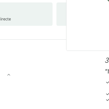
recte
S’abonne
3
“