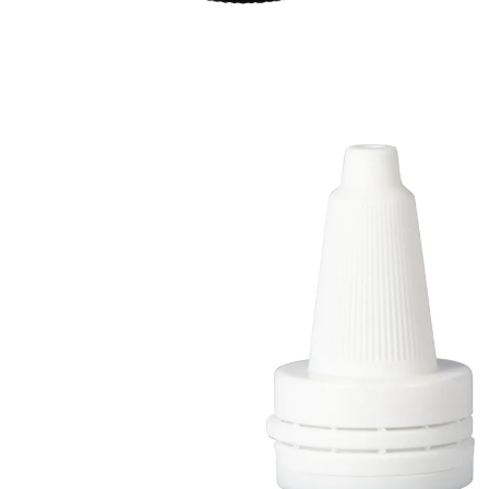
15,99 €
1 l = 1 599,00 €
TVA incluse, plus
Frais d'expédition
Dans le Panier
Livrable sous 4-5 jours ouvrés
avec des ingrédients naturels
testé dermatologiquement
utilisation facile et sûre
ramollit les sécrétions auriculaires et
facilite leur élimination
rétablit l'équilibre physiologique équilibre
de l'oreille rétablit l'équilibre