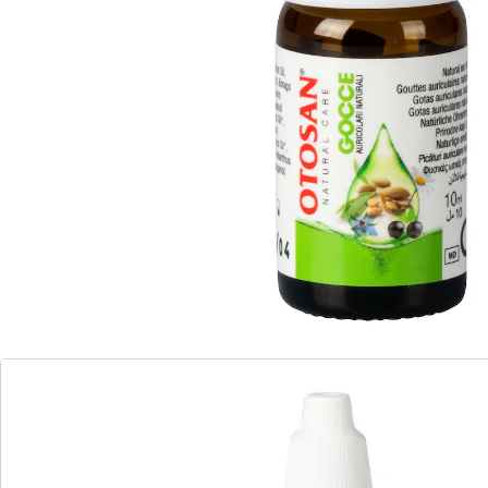
Gouttes auriculaires naturelles Ramollissent le
cérumen et en facilitent ainsi l’extraction. Protègent et
renforcent le système immunitaire sans pour autant
assécher la peau. Recommandées en cas de forte
production de cérumen et de conduit auditif à faible
défense immunitaire. Avec huiles essentielles, propolis
et cassis. Produit médical contrôlé.
Détails
Informations et fabricant
Avis