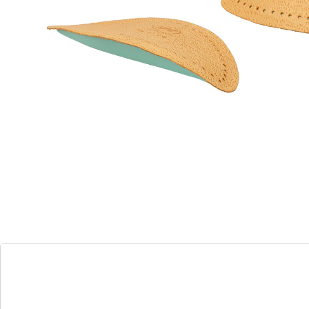
peut remplacer des semelles
orthopédiques entières
Pour soutenir la voûte plantaire et prévenir les
déformations comme l’hallux valgus. Les pads Ergo
soutiennent les arches du pied et sont conseillés à
tous ceux qui tendent à avoir les pieds plats. Adhésifs.
Détails
Informations et fabricant
Avis