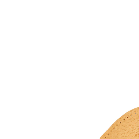
17,99 €
TVA incluse, plus
Frais d'expédition
Taille
Dans le Panier
Livrable sous 4-5 jours ouvrés
agit comme une cale de soutien
un bienfait pour les pieds creux