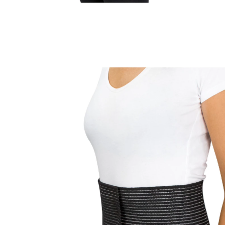
15,99 €
TVA incluse, plus
Frais d'expédition
Dans le Panier
Livrable sous 4-5 jours ouvrés
soutient le ventre et le dos
réglable individuellement par velcro
pas "d'enroulement" grâce au tissu stable
lavable à 30°C
Favorise une posture droite, soutient le ventre et le
dos – aussi bien au quotidien qu’au sport. Ajustable
par fermeture à scratch. Taille unique. Tour de taille: