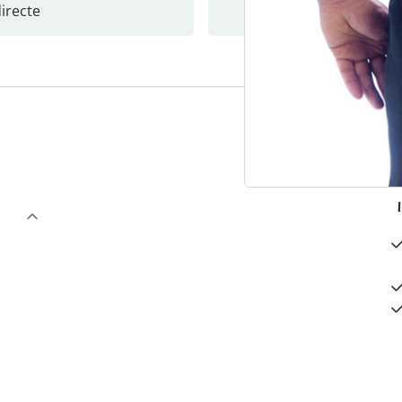
recte
S’abonne
3
“