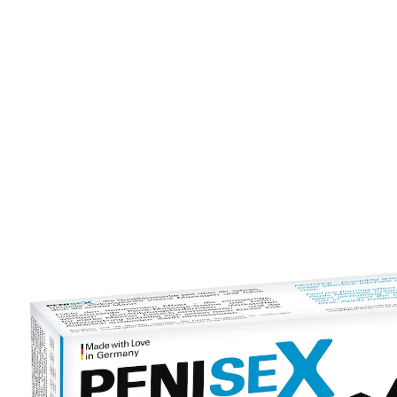
23,99 €
1 l = 239,90 €
TVA incluse, plus
Frais d'expédition
Dans le Panier
Livrable sous 4-5 jours ouvrés
🤫
Livraison discrète
un effet sensationnel
Appliquez en faisant pénétrer: l'effet stimulant ne se
fera pas attendre. Actifs de qualité supérieure
favorisant le flux sanguin. Pour usage extérieur.