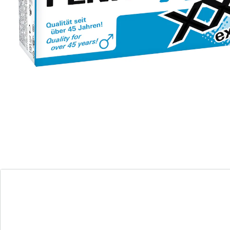
Détails
Informations et fabricant
Avis
Commande directe
S’abonner à la newsletter