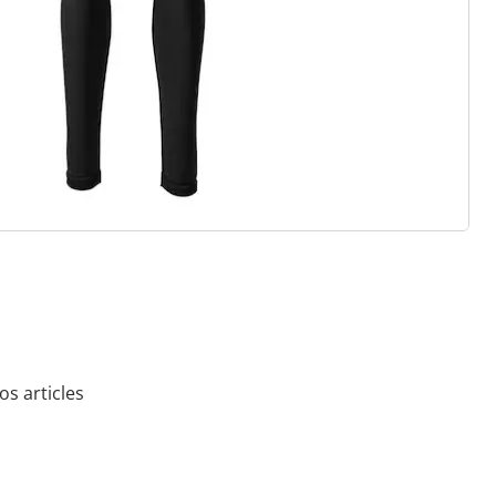
 souligne votre personnalité - pour
 les jours.
s articles