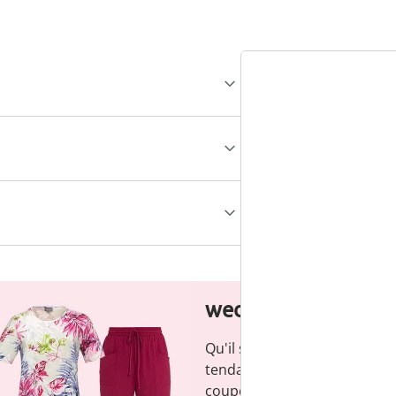
wedolina - Notre n
Qu'il s'agisse de basiques é
tendance : wedolina est syn
coupes confortables et d'un 