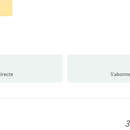
recte
S’abonne
3