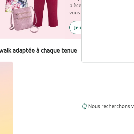
pièce flatte la silhouette et
vous sentir sûr de vous, tous
Je découvre
walk adaptée à chaque tenue
Nous recherchons vo