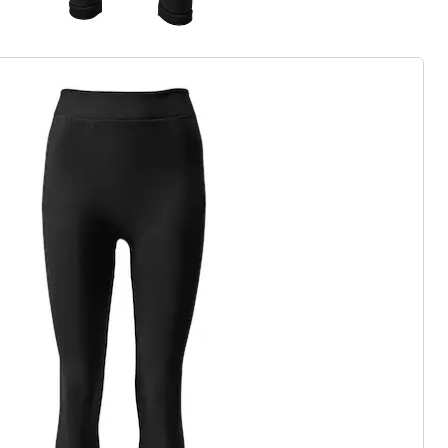
ouvelle marque de mode
légants ou de pièces phares
onyme de diversité de la mode, de
juste rapport qualité-prix. Chaque