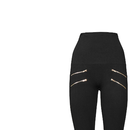
13,99 €
TVA incluse, plus
Frais d'expédition
Taille
Dans le Panier
Livrable sous 4-5 jours ouvrés
Chaud et flatteur pour la silhouette !
Agréablement douillet avec un intérieur moelleux et
sculptant grâce à l'empiècement élastique à la taille :
vous vous sentirez parfaitement à l'aise dans ces
leggings. Les fermetures à glissière dorées ajoutent
une petite note chic.