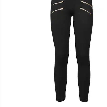
wedolina - Notre nouvelle marque de
mode
Qu'il s'agisse de basiques élégants ou de pièces
phares tendance : wedolina est synonyme de
diversité de la mode, de coupes confortables et
d'un juste rapport qualité-prix. Chaque pièce flatte
la silhouette et souligne votre personnalité - pour
vous sentir sûr de vous, tous les jours.
Je découvre
Découvrez la chaussure wonderwalk adaptée à
chaque tenue