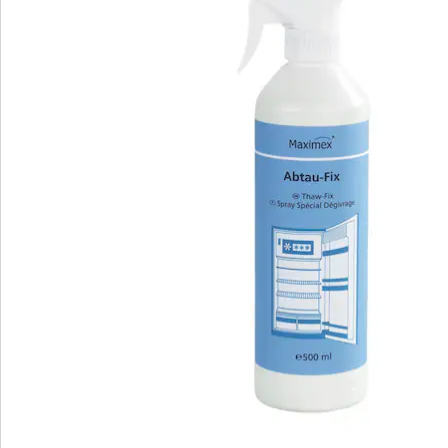
cheveux. L'embout pulvérisateur de mousse permet
de pulvériser facilement le produit de dégivrage et
d'atteindre n'importe quel endroit. Les odeurs
désagréables sont neutralisées et la croissance des
bactéries est inhibée.
Les réfrigérateurs et les congélateurs givrés
consomment beaucoup d'électricité, c'est pourquoi il
faut régulièrement enlever le givre de ces appareils. Le
spray dégivrant "Abtaufix&quot ; permet d'économiser
de l'énergie, du temps et de l'argent et augmente
l'efficacité des groupes frigorifiques. Il convient à tous
les réfrigérateurs, compartiments de congélation et
congélateurs et le processus de dégivrage est
fortement accéléré. Même en cas de givrage
important, le temps de dégivrage est énormément
réduit. De plus, l'utilisation est extrêmement
hygiénique. Le nettoyage ultérieur des appareils est
facilité, car ce produit pratique désinfecte l'intérieur