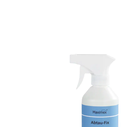
10,99 €
1 l = 21,98 €
TVA incluse, plus
Frais d'expédition
Dans le Panier
Livrable sous 4-5 jours ouvrés
Pour dégivrer plus facilement vos congélateurs!
Neutralise les odeurs désagréables
gratter la glace n'est plus qu'un mauvais
souvenir
Bouteille avec embout pulvérisateur de