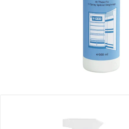
mousse
convient à tous les réfrigérateurs et
congélateurs
a un effet désinfectant
Le processus de dégivrage est fortement
accéléré
Le spray dégivrant "Abtaufix&quot ; libère en un clin
d'œil les compartiments de congélation du
réfrigérateur, des congélateurs et des bahuts de
congélation de la glace et est d'une utilisation très
facile. Il suffit de le vaporiser à l'endroit souhaité et le
processus de dégel commence en très peu de temps.
Les dépôts de glace, le givrage et les cristaux de glace
disparaissent rapidement et de manière fiable. Cette
méthode est beaucoup plus simple que l'utilisation de
remèdes maison comme mettre une casserole d'eau
chaude dans le réfrigérateur ou utiliser un sèche-