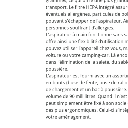
grammes, ce qui offre une plus grande f
transport. Le filtre HEPA intégré assure l
éventuels allergènes, particules de po
pouvant s’échapper de l’aspirateur. Ains
personnes souffrant d’allergies.
L’aspirateur à main fonctionne sans sac
offre ainsi une flexibilité d’utilisation
pouvez utiliser l’appareil chez vous, 
voiture ou votre camping-car. Là encore
dans l’élimination de la saleté, du sab
poussière.
L’aspirateur est fourni avec un assort
embouts (buse de fente, buse de rallo
de chargement et un bac à poussière.
volume de 90 millilitres. Quand il n’es
peut simplement être fixé à son socl
des plus ergonomiques. Celui-ci s’intè
votre aménagement.