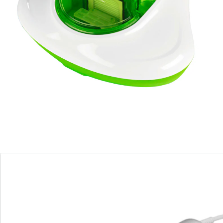
La lumière UV-C détruit 99,9 % des acariens.
L'aspirateur fonctionne sans produit chimique. Il
détache les impuretés par vibrations, les stérilise par
rayons UV-C et les aspire ensuite. Par sécurité, la
puissante lampe UV-C ne s'allume que lorsqu'elle
entre en contact avec la surface à traiter. Filtre HEPA
lavable. 3 000 vibrations/min. Fonctionne sur secteur,
230 V, 300 W. Longueur du câble : env. 4 m.
Détails
Informations et fabricant
Avis