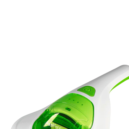
64,99 €
TVA incluse, plus
Frais d'expédition
Dans le Panier
Livrable sous > 5 semaines
Fini les acariens !
pour une aspiration puissante des
matelas, couettes, oreillers et meubles
rembourrés
avec filtre HEPA lavable
élimine les acariens sans aucun produit
chimique