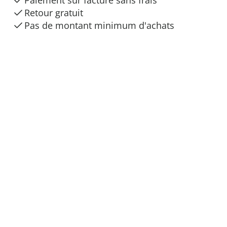
Paiement sur facture sans frais
Retour gratuit
Pas de montant minimum d'achats
Livraison
Votre commande
Offres spéciales et réductions
Service