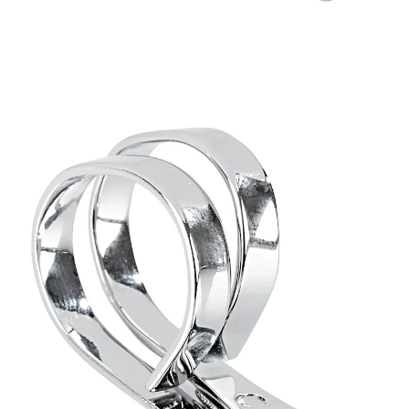
5,99 €
TVA incluse, plus
Frais d'expédition
Dans le Panier
Livrable sous 4-5 jours ouvrés
Pour des ongles parfaits !
Avec ce coupe-ongles pratique, vous obtiendrez une
coupe et une mise en forme impeccables ! Ses
poignées rondes assurent une prise en main optimale
et un maniement aussi facile qu’avec des ciseaux à
ongles classiques.