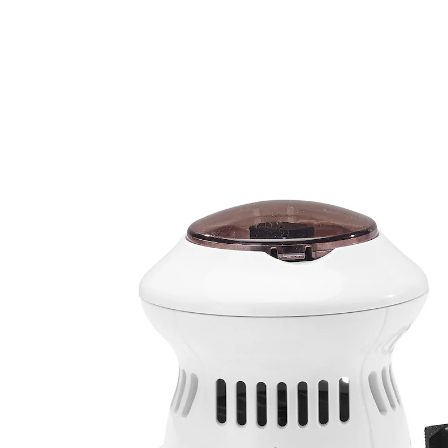
29,99 €
TVA incluse, plus
Frais d'expédition
Dans le Panier
Livrable sous 4-5 jours ouvrés
Élimine les callosités et nettoie les pieds !
PEDI VAC permet d’avoir les pieds propres en quelques
secondes. La fonction aspirante intégrée dirige les
cellules cutanées automatiquement dans le bac
collecteur. Moteur puissant de 2 000 tours.
Extrêmement léger, tient bien en main. Avec batterie,
rechargeable par câble USB.