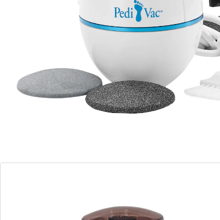
Nouveauté mondiale : anti-callosités, fonction
aspirante intégrée
2 vitesses au choix
Comprend : Pedi Vac, râpes fine et grossière, brosse
de nettoyage, accessoire pour retirer la râpe, filtre de
rechange
Remarque concernant les piles:
Les piles sont fournies. (Batterie lithium-ion x 1)
Détails
Informations et fabricant
Avis