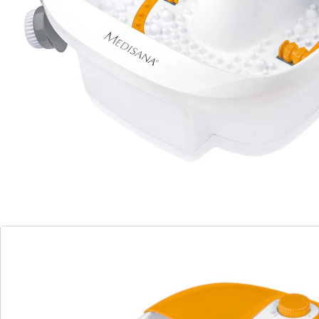
réflexologie plantaire et le massage à sec.
Conservation de la chaleur de l’eau. Pieds en
caoutchouc antidérapant. Couvercle de protection
amovible.
Détails
Informations et fabricant
Avis