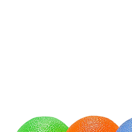
21,99 €
TVA incluse, plus
Frais d'expédition
Dans le Panier
Livrable sous 4-5 jours ouvrés
peut aider à réduire le stress
Amélioration de la force des doigts et de
la circulation sanguine
Gratuit : Instructions d'entraînement
Pour conserver la mobilité des doigts et des mains. Un
entraînement régulier avec les balles de gel améliore
préhension, force et mobilité. Recommandées aussi en