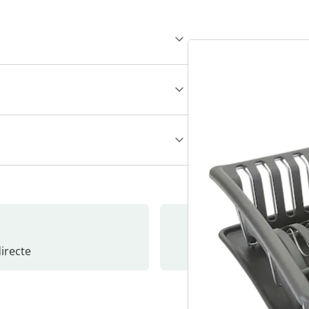
recte
S’abonne