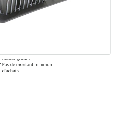
 raisons de choisir
Maison & Confort”
Paiement sur facture sans
frais
Retour gratuit
Pas de montant minimum
d'achats