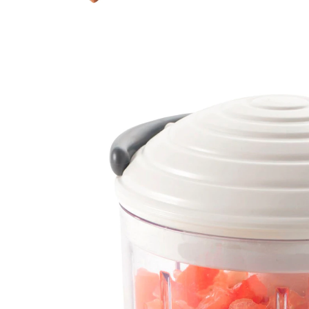
21,99 €
TVA incluse, plus
Frais d'expédition
Dans le Panier
Livrable sous 4-5 jours ouvrés
Hacher devient un jeu d’enfant !
Grâce au mécanisme breveté de lames à traction de
METALTEX, vous hacherez fruits, légumes et même
noix sans électricité, à la simple force de vos muscles !
Finement moulu ou grossièrement haché : tout est
possible ! Lames haut de gamme en inox. Idéal
également pour la préparation de sauces. Passe au