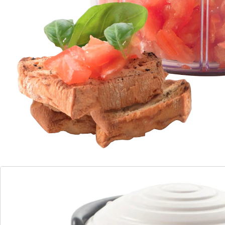
lave-vaisselle.
Matière : plastique, inox
Contenance : 0,9 l
Détails
Informations et fabricant
Avis