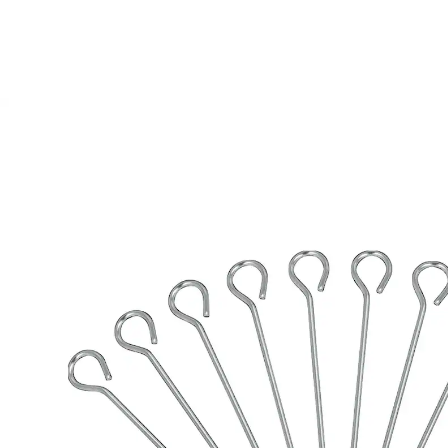
4,99 €
TVA incluse, plus
Frais d'expédition
Dans le Panier
Livrable sous 4-5 jours ouvrés
Des ingrédients bien maintenus!
Ces piques veillent à ce que vos roulades soient
correctement enroulées et restent bien fermées.
Passent au lave-vaisselle.
Détails