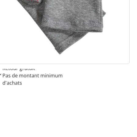
 raisons de choisir
Maison & Confort”
Paiement sur facture sans
frais
Retour gratuit
Pas de montant minimum
d'achats