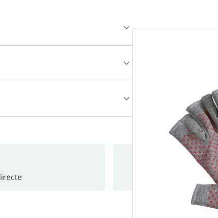
recte
S’abonne