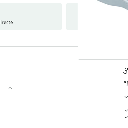
recte
S’abonne
3
“