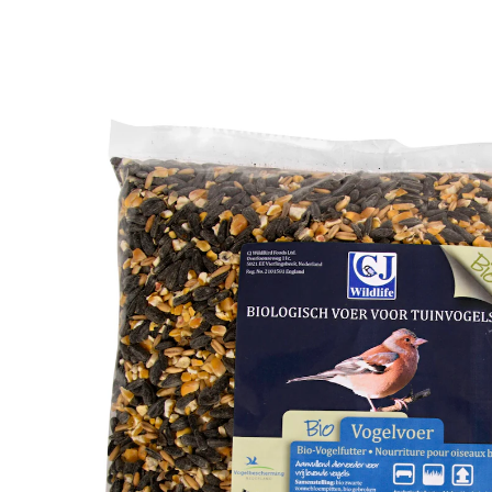
9,99 €
1 kg = 9,99 €
TVA incluse, plus
Frais d'expédition
Dans le Panier
Livrable sous 4-5 jours ouvrés
Cet aliment pour oiseaux composé de graines 100 %
bio a été préparé par un atelier certifié. Sa
composition riche en huiles est très appréciée par de
nombreux oiseaux.
Cont. : 1 kg
Détails