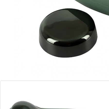
pavé d'innombrables sillons et de picots souples et
massants. Couvercle de protection discret.
Rechargeable, câble USB joint.
Remarque concernant les piles:
Les piles sont fournies. (Batterie lithium-ion x 1)
Détails
Informations et fabricant
Avis