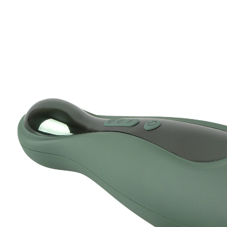
129,00 €
TVA incluse, plus
Frais d'expédition
Dans le Panier
Livrable sous 4-5 jours ouvrés
🤫
Livraison discrète
Plaisir accru pour Lui!
alternance sensuelle de sucements et de
vibrations
Plaisir solitaire intense. Allie 6 modes vibratoires et 3
modes de sucement entre-eux, utilisation facile, par
touche. Nettoyage simplifié par l'intérieur extractible,