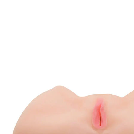
82,99 €
TVA incluse, plus
Frais d'expédition
Dans le Panier
Livrable sous 4-5 jours ouvrés
🤫
Livraison discrète
canal de plaisir : 13 cm de long, extensible
Une Oxana plus vraie que nature ! Masturbateur
sensuel avec ouverture vaginale et anale. Texture de
peau réaliste, manchon extensible et lèvres
prononcées. Une ouverture supplémentaire facilite le
nettoyage.